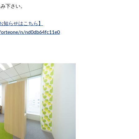
込み下さい。
お知らせはこちら】
/forteone/n/nd0db64fc11e0